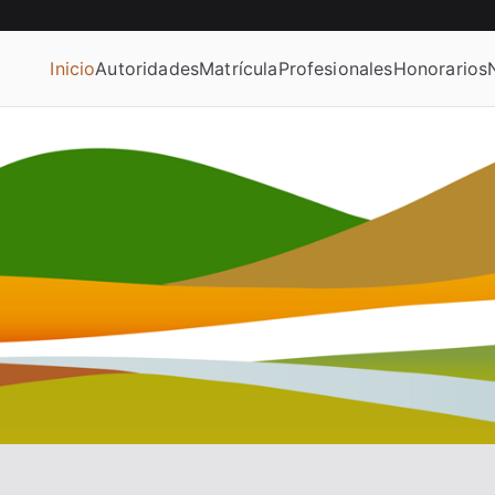
Inicio
Autoridades
Matrícula
Profesionales
Honorarios
Afines del la Provincia de San Luis.